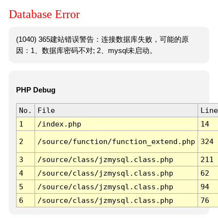
Database Error
(1040) 365建站错误警告：连接数据库失败，可能的原
因：1、数据库密码不对; 2、mysql未启动。
PHP Debug
No.
File
Line
1
/index.php
14
2
/source/function/function_extend.php
324
3
/source/class/jzmysql.class.php
211
4
/source/class/jzmysql.class.php
62
5
/source/class/jzmysql.class.php
94
6
/source/class/jzmysql.class.php
76