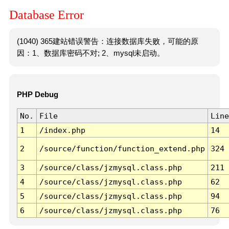
Database Error
(1040) 365建站错误警告：连接数据库失败，可能的原
因：1、数据库密码不对; 2、mysql未启动。
PHP Debug
No.
File
Line
1
/index.php
14
2
/source/function/function_extend.php
324
3
/source/class/jzmysql.class.php
211
4
/source/class/jzmysql.class.php
62
5
/source/class/jzmysql.class.php
94
6
/source/class/jzmysql.class.php
76