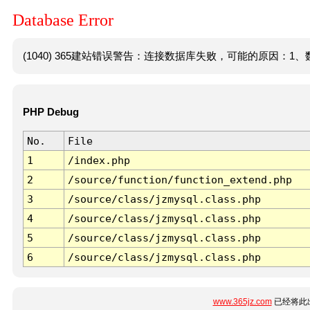
Database Error
(1040) 365建站错误警告：连接数据库失败，可能的原因：1、数
PHP Debug
No.
File
1
/index.php
2
/source/function/function_extend.php
3
/source/class/jzmysql.class.php
4
/source/class/jzmysql.class.php
5
/source/class/jzmysql.class.php
6
/source/class/jzmysql.class.php
www.365jz.com
已经将此