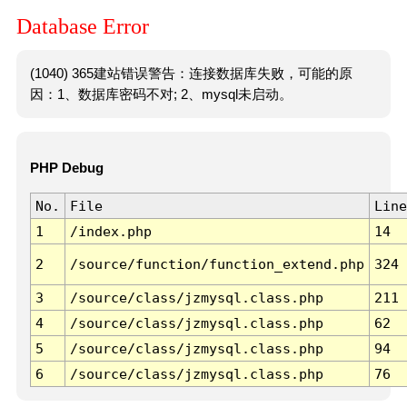
Database Error
(1040) 365建站错误警告：连接数据库失败，可能的原
因：1、数据库密码不对; 2、mysql未启动。
PHP Debug
No.
File
Line
1
/index.php
14
2
/source/function/function_extend.php
324
3
/source/class/jzmysql.class.php
211
4
/source/class/jzmysql.class.php
62
5
/source/class/jzmysql.class.php
94
6
/source/class/jzmysql.class.php
76