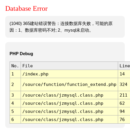
Database Error
(1040) 365建站错误警告：连接数据库失败，可能的原
因：1、数据库密码不对; 2、mysql未启动。
PHP Debug
No.
File
Line
1
/index.php
14
2
/source/function/function_extend.php
324
3
/source/class/jzmysql.class.php
211
4
/source/class/jzmysql.class.php
62
5
/source/class/jzmysql.class.php
94
6
/source/class/jzmysql.class.php
76