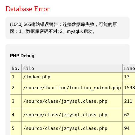
Database Error
(1040) 365建站错误警告：连接数据库失败，可能的原
因：1、数据库密码不对; 2、mysql未启动。
PHP Debug
No.
File
Line
1
/index.php
13
2
/source/function/function_extend.php
1548
3
/source/class/jzmysql.class.php
211
4
/source/class/jzmysql.class.php
62
5
/source/class/jzmysql.class.php
94