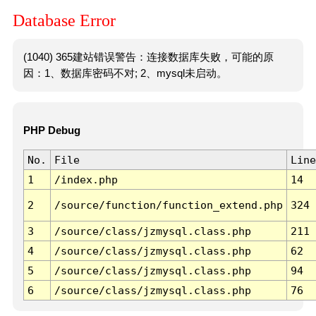
Database Error
(1040) 365建站错误警告：连接数据库失败，可能的原
因：1、数据库密码不对; 2、mysql未启动。
PHP Debug
No.
File
Line
1
/index.php
14
2
/source/function/function_extend.php
324
3
/source/class/jzmysql.class.php
211
4
/source/class/jzmysql.class.php
62
5
/source/class/jzmysql.class.php
94
6
/source/class/jzmysql.class.php
76