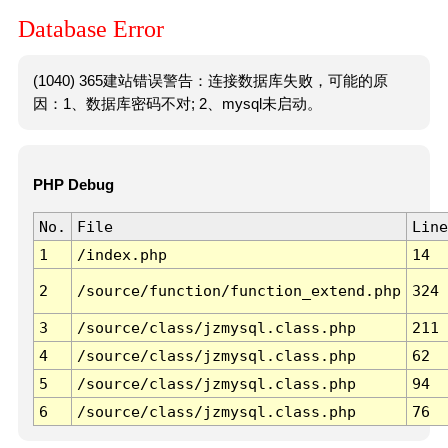
Database Error
(1040) 365建站错误警告：连接数据库失败，可能的原
因：1、数据库密码不对; 2、mysql未启动。
PHP Debug
No.
File
Line
1
/index.php
14
2
/source/function/function_extend.php
324
3
/source/class/jzmysql.class.php
211
4
/source/class/jzmysql.class.php
62
5
/source/class/jzmysql.class.php
94
6
/source/class/jzmysql.class.php
76