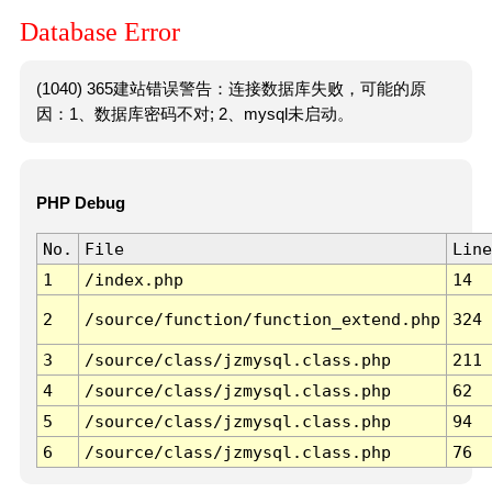
Database Error
(1040) 365建站错误警告：连接数据库失败，可能的原
因：1、数据库密码不对; 2、mysql未启动。
PHP Debug
No.
File
Line
1
/index.php
14
2
/source/function/function_extend.php
324
3
/source/class/jzmysql.class.php
211
4
/source/class/jzmysql.class.php
62
5
/source/class/jzmysql.class.php
94
6
/source/class/jzmysql.class.php
76