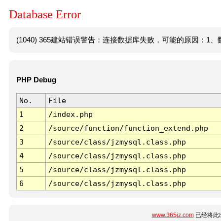
Database Error
(1040) 365建站错误警告：连接数据库失败，可能的原因：1、数
PHP Debug
No.
File
1
/index.php
2
/source/function/function_extend.php
3
/source/class/jzmysql.class.php
4
/source/class/jzmysql.class.php
5
/source/class/jzmysql.class.php
6
/source/class/jzmysql.class.php
www.365jz.com
已经将此