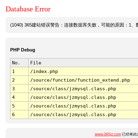
Database Error
(1040) 365建站错误警告：连接数据库失败，可能的原因：1、数
PHP Debug
No.
File
1
/index.php
2
/source/function/function_extend.php
3
/source/class/jzmysql.class.php
4
/source/class/jzmysql.class.php
5
/source/class/jzmysql.class.php
6
/source/class/jzmysql.class.php
www.365jz.com
已经将此