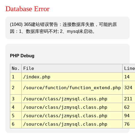
Database Error
(1040) 365建站错误警告：连接数据库失败，可能的原
因：1、数据库密码不对; 2、mysql未启动。
PHP Debug
No.
File
Line
1
/index.php
14
2
/source/function/function_extend.php
324
3
/source/class/jzmysql.class.php
211
4
/source/class/jzmysql.class.php
62
5
/source/class/jzmysql.class.php
94
6
/source/class/jzmysql.class.php
76