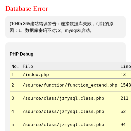
Database Error
(1040) 365建站错误警告：连接数据库失败，可能的原
因：1、数据库密码不对; 2、mysql未启动。
PHP Debug
No.
File
Line
1
/index.php
13
2
/source/function/function_extend.php
1548
3
/source/class/jzmysql.class.php
211
4
/source/class/jzmysql.class.php
62
5
/source/class/jzmysql.class.php
94