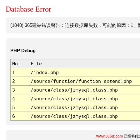
Database Error
(1040) 365建站错误警告：连接数据库失败，可能的原因：1、数
PHP Debug
No.
File
1
/index.php
2
/source/function/function_extend.php
3
/source/class/jzmysql.class.php
4
/source/class/jzmysql.class.php
5
/source/class/jzmysql.class.php
6
/source/class/jzmysql.class.php
www.365jz.com
已经将此