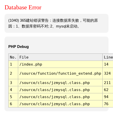
Database Error
(1040) 365建站错误警告：连接数据库失败，可能的原
因：1、数据库密码不对; 2、mysql未启动。
PHP Debug
No.
File
Line
1
/index.php
14
2
/source/function/function_extend.php
324
3
/source/class/jzmysql.class.php
211
4
/source/class/jzmysql.class.php
62
5
/source/class/jzmysql.class.php
94
6
/source/class/jzmysql.class.php
76