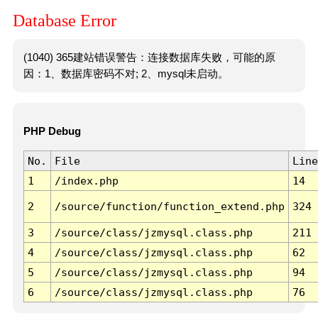
Database Error
(1040) 365建站错误警告：连接数据库失败，可能的原
因：1、数据库密码不对; 2、mysql未启动。
PHP Debug
No.
File
Line
1
/index.php
14
2
/source/function/function_extend.php
324
3
/source/class/jzmysql.class.php
211
4
/source/class/jzmysql.class.php
62
5
/source/class/jzmysql.class.php
94
6
/source/class/jzmysql.class.php
76