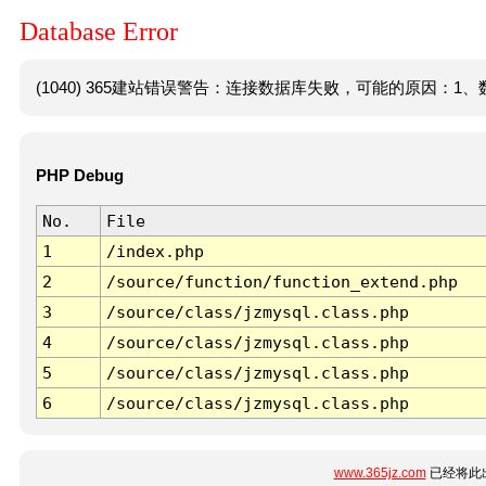
Database Error
(1040) 365建站错误警告：连接数据库失败，可能的原因：1、数
PHP Debug
No.
File
1
/index.php
2
/source/function/function_extend.php
3
/source/class/jzmysql.class.php
4
/source/class/jzmysql.class.php
5
/source/class/jzmysql.class.php
6
/source/class/jzmysql.class.php
www.365jz.com
已经将此