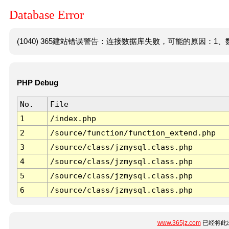
Database Error
(1040) 365建站错误警告：连接数据库失败，可能的原因：1、数
PHP Debug
No.
File
1
/index.php
2
/source/function/function_extend.php
3
/source/class/jzmysql.class.php
4
/source/class/jzmysql.class.php
5
/source/class/jzmysql.class.php
6
/source/class/jzmysql.class.php
www.365jz.com
已经将此