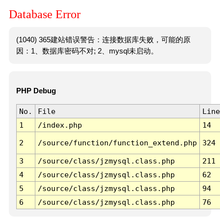
Database Error
(1040) 365建站错误警告：连接数据库失败，可能的原
因：1、数据库密码不对; 2、mysql未启动。
PHP Debug
No.
File
Line
1
/index.php
14
2
/source/function/function_extend.php
324
3
/source/class/jzmysql.class.php
211
4
/source/class/jzmysql.class.php
62
5
/source/class/jzmysql.class.php
94
6
/source/class/jzmysql.class.php
76