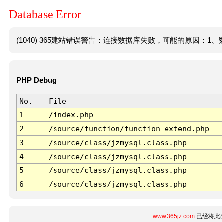
Database Error
(1040) 365建站错误警告：连接数据库失败，可能的原因：1、数
PHP Debug
No.
File
1
/index.php
2
/source/function/function_extend.php
3
/source/class/jzmysql.class.php
4
/source/class/jzmysql.class.php
5
/source/class/jzmysql.class.php
6
/source/class/jzmysql.class.php
www.365jz.com
已经将此