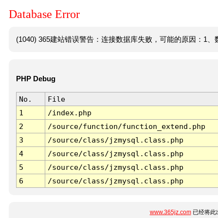
Database Error
(1040) 365建站错误警告：连接数据库失败，可能的原因：1、数
PHP Debug
No.
File
1
/index.php
2
/source/function/function_extend.php
3
/source/class/jzmysql.class.php
4
/source/class/jzmysql.class.php
5
/source/class/jzmysql.class.php
6
/source/class/jzmysql.class.php
www.365jz.com
已经将此