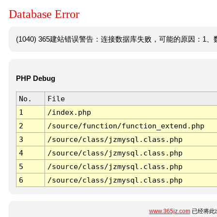
Database Error
(1040) 365建站错误警告：连接数据库失败，可能的原因：1、数
PHP Debug
No.
File
1
/index.php
2
/source/function/function_extend.php
3
/source/class/jzmysql.class.php
4
/source/class/jzmysql.class.php
5
/source/class/jzmysql.class.php
6
/source/class/jzmysql.class.php
www.365jz.com
已经将此