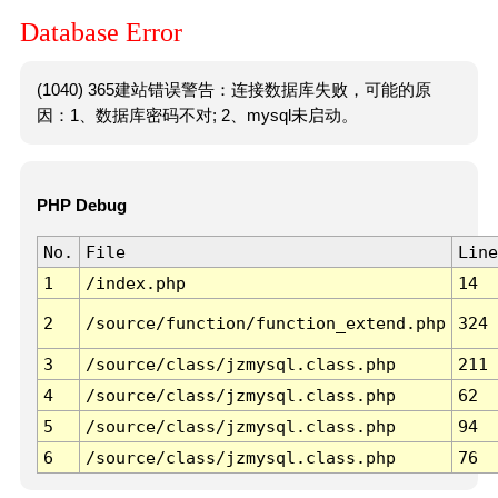
Database Error
(1040) 365建站错误警告：连接数据库失败，可能的原
因：1、数据库密码不对; 2、mysql未启动。
PHP Debug
No.
File
Line
1
/index.php
14
2
/source/function/function_extend.php
324
3
/source/class/jzmysql.class.php
211
4
/source/class/jzmysql.class.php
62
5
/source/class/jzmysql.class.php
94
6
/source/class/jzmysql.class.php
76