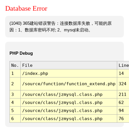
Database Error
(1040) 365建站错误警告：连接数据库失败，可能的原
因：1、数据库密码不对; 2、mysql未启动。
PHP Debug
No.
File
Line
1
/index.php
14
2
/source/function/function_extend.php
324
3
/source/class/jzmysql.class.php
211
4
/source/class/jzmysql.class.php
62
5
/source/class/jzmysql.class.php
94
6
/source/class/jzmysql.class.php
76