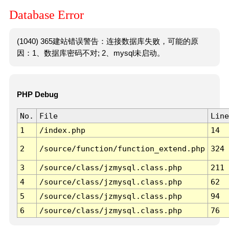
Database Error
(1040) 365建站错误警告：连接数据库失败，可能的原
因：1、数据库密码不对; 2、mysql未启动。
PHP Debug
No.
File
Line
1
/index.php
14
2
/source/function/function_extend.php
324
3
/source/class/jzmysql.class.php
211
4
/source/class/jzmysql.class.php
62
5
/source/class/jzmysql.class.php
94
6
/source/class/jzmysql.class.php
76