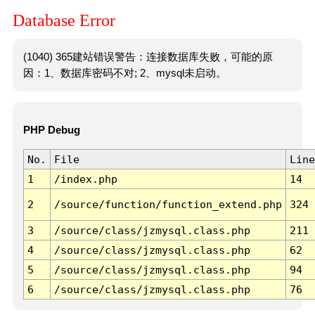
Database Error
(1040) 365建站错误警告：连接数据库失败，可能的原
因：1、数据库密码不对; 2、mysql未启动。
PHP Debug
No.
File
Line
1
/index.php
14
2
/source/function/function_extend.php
324
3
/source/class/jzmysql.class.php
211
4
/source/class/jzmysql.class.php
62
5
/source/class/jzmysql.class.php
94
6
/source/class/jzmysql.class.php
76